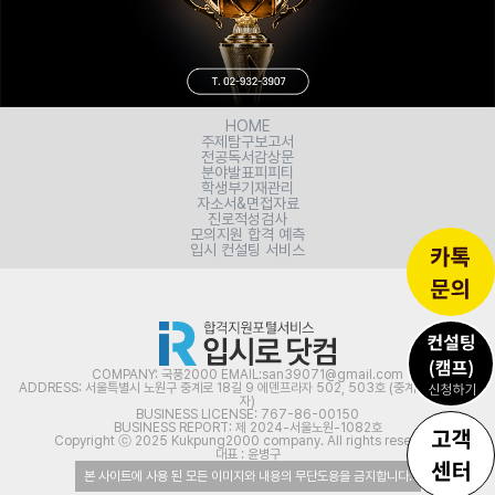
HOME
주제탐구보고서
전공독서감상문
분야발표피피티
학생부기재관리
자소서&면접자료
진로적성검사
모의지원 합격 예측
입시 컨설팅 서비스
COMPANY: 국풍2000 EMAIL:san39071@gmail.com
ADDRESS: 서울특별시 노원구 중계로 18길 9 에덴프라자 502, 503호 (중계동, 신아프라
자)
BUSINESS LICENSE: 767-86-00150
BUSINESS REPORT: 제 2024-서울노원-1082호
Copyright ⓒ 2025 Kukpung2000 company. All rights reserved.
대표 : 윤병구
본 사이트에 사용 된 모든 이미지와 내용의 무단도용을 금지합니다.