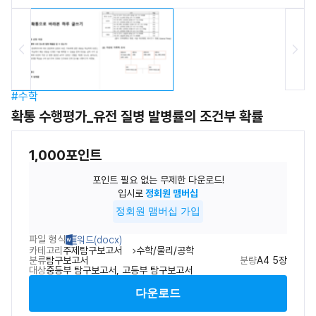
Previous
N
#수학
확통 수행평가_유전 질병 발병률의 조건부 확률
1,000포인트
포인트 필요 없는 무제한 다운로드!
입시로
정회원 맴버십
정회원 맴버십 가입
파일 형식
카테고리
주제탐구보고서
수학/물리/공학
분류
탐구보고서
분량
A4 5장
대상
중등부 탐구보고서, 고등부 탐구보고서
다운로드