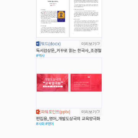
미리보기
독서감상문_거꾸로 읽는 한국사_조경철
#역사
미리보기
편집용_영어_개발도상국의 교육양극화
#사회
#영어