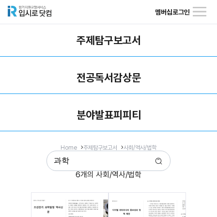
멤버십
로그인
주제탐구보고서
전공독서감상문
분야발표피피티
Home
주제탐구보고서
사회/역사/법학
6개의 사회/역사/법학