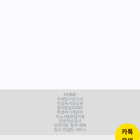
HOME
주제탐구보고서
전공독서감상문
분야발표피피티
학생부기재관리
자소서&면접자료
진로적성검사
모의지원 합격 예측
입시 컨설팅 서비스