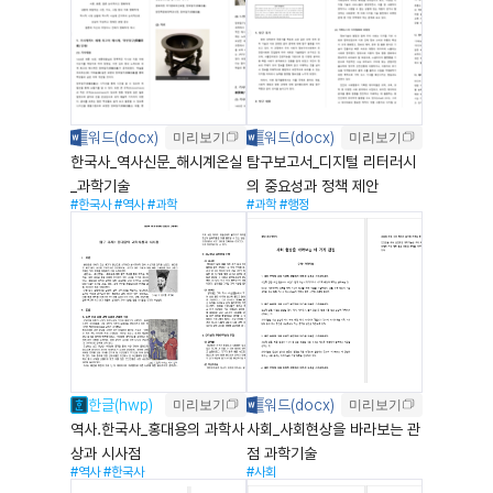
미리보기
미리보기
한국사_역사신문_해시계온실
탐구보고서_디지털 리터러시
_과학기술
의 중요성과 정책 제안
#한국사
#역사
#과학
#과학
#행정
미리보기
미리보기
역사.한국사_홍대용의 과학사
사회_사회현상을 바라보는 관
상과 시사점
점 과학기술
#역사
#한국사
#사회